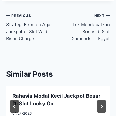
Post
PREVIOUS
NEXT
Strategi Bermain Agar
Trik Mendapatkan
navigation
Jackpot di Slot Wild
Bonus di Slot
Bison Charge
Diamonds of Egypt
Similar Posts
Rahasia Modal Kecil Jackpot Besar
Di Slot Lucky Ox
01/27/2026