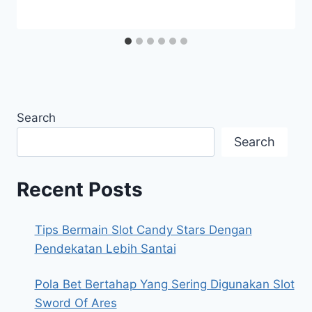
Search
Search
Recent Posts
Tips Bermain Slot Candy Stars Dengan
Pendekatan Lebih Santai
Pola Bet Bertahap Yang Sering Digunakan Slot
Sword Of Ares