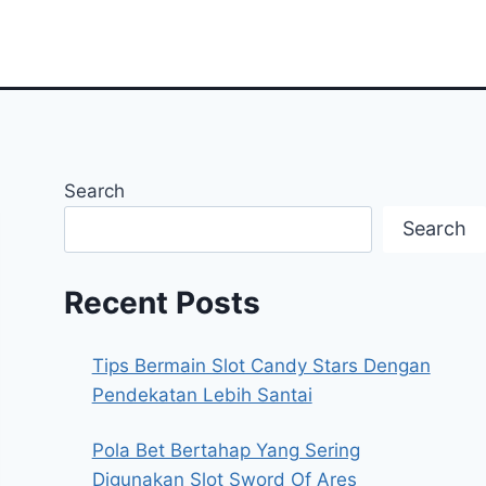
Search
Search
Recent Posts
Tips Bermain Slot Candy Stars Dengan
Pendekatan Lebih Santai
Pola Bet Bertahap Yang Sering
Digunakan Slot Sword Of Ares