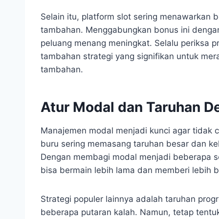
Selain itu, platform slot sering menawarkan 
tambahan. Menggabungkan bonus ini dengan
peluang menang meningkat. Selalu periksa p
tambahan strategi yang signifikan untuk me
tambahan.
Atur Modal dan Taruhan D
Manajemen modal menjadi kunci agar tidak ce
buru sering memasang taruhan besar dan keh
Dengan membagi modal menjadi beberapa se
bisa bermain lebih lama dan memberi lebih
Strategi populer lainnya adalah taruhan progr
beberapa putaran kalah. Namun, tetap tentu