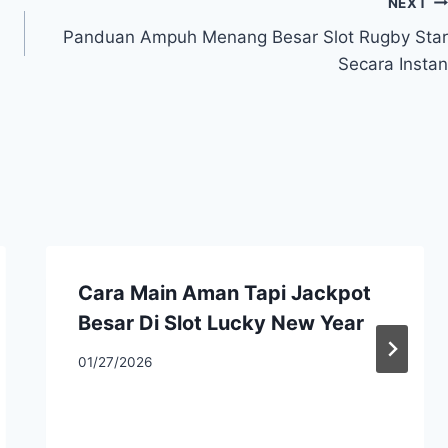
NEXT
Panduan Ampuh Menang Besar Slot Rugby Star
Secara Instan
Cara Main Aman Tapi Jackpot
Besar Di Slot Lucky New Year
01/27/2026