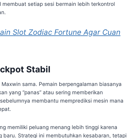
 membuat setiap sesi bermain lebih terkontrol
an.
Main Slot Zodiac Fortune Agar Cuan
ckpot Stabil
g Maxwin sama. Pemain berpengalaman biasanya
n yang “panas” atau sering memberikan
n sebelumnya membantu memprediksi mesin mana
epat.
ng memiliki peluang menang lebih tinggi karena
baru. Strategi ini membutuhkan kesabaran, tetapi