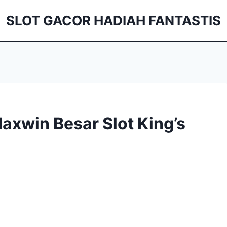
SLOT GACOR HADIAH FANTASTIS
axwin Besar Slot King’s