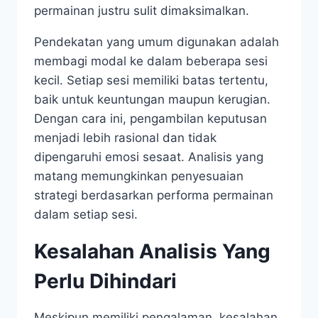
permainan justru sulit dimaksimalkan.
Pendekatan yang umum digunakan adalah
membagi modal ke dalam beberapa sesi
kecil. Setiap sesi memiliki batas tertentu,
baik untuk keuntungan maupun kerugian.
Dengan cara ini, pengambilan keputusan
menjadi lebih rasional dan tidak
dipengaruhi emosi sesaat. Analisis yang
matang memungkinkan penyesuaian
strategi berdasarkan performa permainan
dalam setiap sesi.
Kesalahan Analisis Yang
Perlu Dihindari
Meskipun memiliki pengalaman, kesalahan