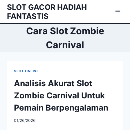
Skip
SLOT GACOR HADIAH
to
FANTASTIS
content
Cara Slot Zombie
Carnival
SLOT ONLINE
Analisis Akurat Slot
Zombie Carnival Untuk
Pemain Berpengalaman
01/26/2026