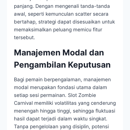
panjang. Dengan mengenali tanda-tanda
awal, seperti kemunculan scatter secara
bertahap, strategi dapat disesuaikan untuk
memaksimalkan peluang memicu fitur
tersebut.
Manajemen Modal dan
Pengambilan Keputusan
Bagi pemain berpengalaman, manajemen
modal merupakan fondasi utama dalam
setiap sesi permainan. Slot Zombie
Carnival memiliki volatilitas yang cenderung
menengah hingga tinggi, sehingga fluktuasi
hasil dapat terjadi dalam waktu singkat.
Tanpa pengelolaan yang disiplin, potensi