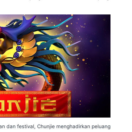
n dan festival, Chunjie menghadirkan peluang