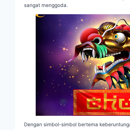
sangat menggoda.
Dengan simbol-simbol bertema keberuntunga