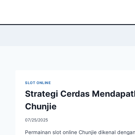
Skip
to
content
SLOT ONLINE
Strategi Cerdas Mendapatk
Chunjie
07/25/2025
Permainan slot online Chunjie dikenal denga