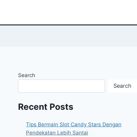
Search
Search
Recent Posts
Tips Bermain Slot Candy Stars Dengan
Pendekatan Lebih Santai