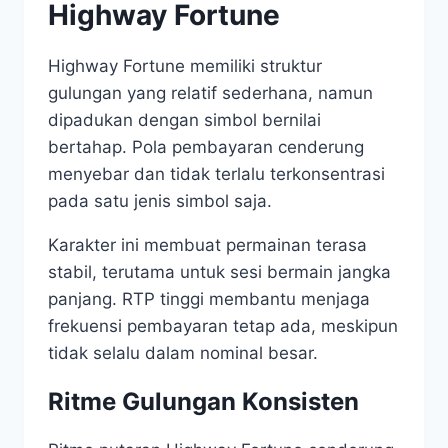
Highway Fortune
Highway Fortune memiliki struktur
gulungan yang relatif sederhana, namun
dipadukan dengan simbol bernilai
bertahap. Pola pembayaran cenderung
menyebar dan tidak terlalu terkonsentrasi
pada satu jenis simbol saja.
Karakter ini membuat permainan terasa
stabil, terutama untuk sesi bermain jangka
panjang. RTP tinggi membantu menjaga
frekuensi pembayaran tetap ada, meskipun
tidak selalu dalam nominal besar.
Ritme Gulungan Konsisten