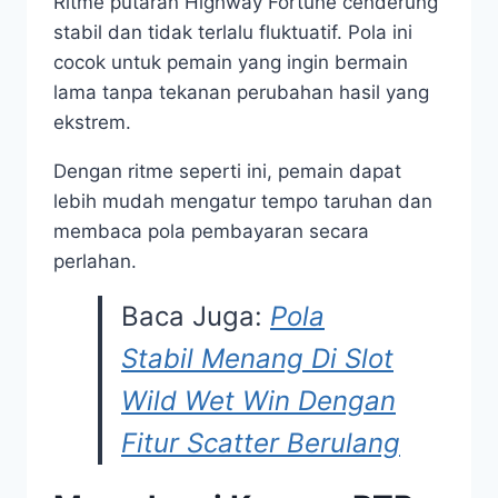
Ritme putaran Highway Fortune cenderung
stabil dan tidak terlalu fluktuatif. Pola ini
cocok untuk pemain yang ingin bermain
lama tanpa tekanan perubahan hasil yang
ekstrem.
Dengan ritme seperti ini, pemain dapat
lebih mudah mengatur tempo taruhan dan
membaca pola pembayaran secara
perlahan.
Baca Juga:
Pola
Stabil Menang Di Slot
Wild Wet Win Dengan
Fitur Scatter Berulang