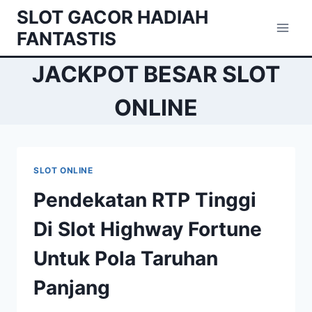
Skip
SLOT GACOR HADIAH
to
FANTASTIS
content
JACKPOT BESAR SLOT
ONLINE
SLOT ONLINE
Pendekatan RTP Tinggi
Di Slot Highway Fortune
Untuk Pola Taruhan
Panjang