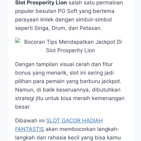
Slot Prosperity Lion
salah satu permainan
populer besutan PG Soft yang bertema
perayaan Imlek dengan simbol-simbol
seperti Singa, Drum, dan Petasan.
Dengan tampilan visual cerah dan fitur
bonus yang menarik, slot ini sering jadi
pilihan para pemain yang berburu jackpot.
Namun, di balik keseruannya, dibutuhkan
strategi jitu untuk bisa meraih kemenangan
besar.
Dibawah ini
SLOT GACOR HADIAH
FANTASTIS
akan membocorkan langkah-
langkah dan rahasia kecil yang bisa kamu