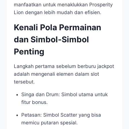
manfaatkan untuk menaklukkan Prosperity
Lion dengan lebih mudah dan efisien.
Kenali Pola Permainan
dan Simbol-Simbol
Penting
Langkah pertama sebelum berburu jackpot
adalah mengenali elemen dalam slot
tersebut.
Singa dan Drum: Simbol utama untuk
fitur bonus.
Petasan: Simbol Scatter yang bisa
memicu putaran spesial.