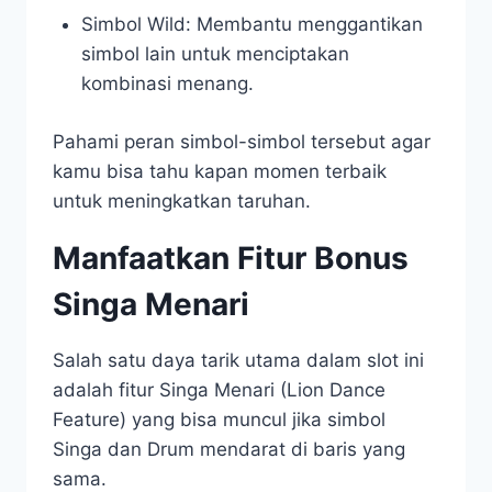
Simbol Wild: Membantu menggantikan
simbol lain untuk menciptakan
kombinasi menang.
Pahami peran simbol-simbol tersebut agar
kamu bisa tahu kapan momen terbaik
untuk meningkatkan taruhan.
Manfaatkan Fitur Bonus
Singa Menari
Salah satu daya tarik utama dalam slot ini
adalah fitur Singa Menari (Lion Dance
Feature) yang bisa muncul jika simbol
Singa dan Drum mendarat di baris yang
sama.