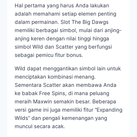
Hal pertama yang harus Anda lakukan
adalah memahami setiap elemen penting
dalam permainan. Slot The Big Dawgs
memiliki berbagai simbol, mulai dari anjing-
anjing keren dengan nilai tinggi hingga
simbol Wild dan Scatter yang berfungsi
sebagai pemicu fitur bonus.
Wild dapat menggantikan simbol lain untuk
menciptakan kombinasi menang.
Sementara Scatter akan membawa Anda
ke babak Free Spins, di mana peluang
meraih Maxwin semakin besar. Beberapa
versi game ini juga memiliki fitur “Expanding
Wilds” dan pengali kemenangan yang
muncul secara acak.