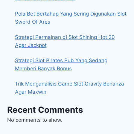
Pola Bet Bertahap Yang Sering Digunakan Slot
Sword Of Ares
Strategi Permainan di Slot Shining Hot 20
Agar Jackpot
Strategi Slot Pirates Pub Yang Sedang
Memberi Banyak Bonus
Trik Menganalisis Game Slot Gravity Bonanza
Agar Maxwin
Recent Comments
No comments to show.