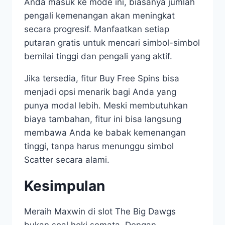
Anda masuk ke mode ini, biasanya jumlah
pengali kemenangan akan meningkat
secara progresif. Manfaatkan setiap
putaran gratis untuk mencari simbol-simbol
bernilai tinggi dan pengali yang aktif.
Jika tersedia, fitur Buy Free Spins bisa
menjadi opsi menarik bagi Anda yang
punya modal lebih. Meski membutuhkan
biaya tambahan, fitur ini bisa langsung
membawa Anda ke babak kemenangan
tinggi, tanpa harus menunggu simbol
Scatter secara alami.
Kesimpulan
Meraih Maxwin di slot The Big Dawgs