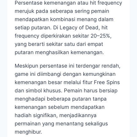
Persentase kemenangan atau hit frequency
merujuk pada seberapa sering pemain
mendapatkan kombinasi menang dalam
setiap putaran. Di Legacy of Dead, hit
frequency diperkirakan sekitar 20–25%,
yang berarti sekitar satu dari empat
putaran menghasilkan kemenangan.
Meskipun persentase ini terdengar rendah,
game ini diimbangi dengan kemungkinan
kemenangan besar melalui fitur Free Spins
dan simbol khusus. Pemain harus bersiap
menghadapi beberapa putaran tanpa
kemenangan sebelum mendapatkan
hadiah signifikan, menjadikannya
permainan yang menantang sekaligus
menghibur.