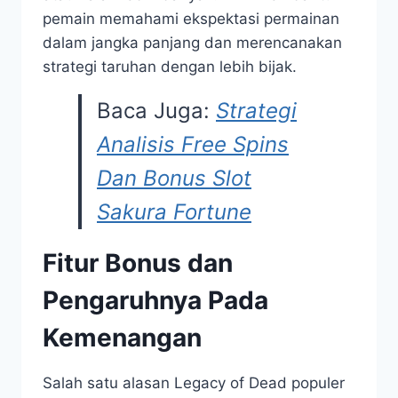
pemain memahami ekspektasi permainan
dalam jangka panjang dan merencanakan
strategi taruhan dengan lebih bijak.
Baca Juga:
Strategi
Analisis Free Spins
Dan Bonus Slot
Sakura Fortune
Fitur Bonus dan
Pengaruhnya Pada
Kemenangan
Salah satu alasan Legacy of Dead populer