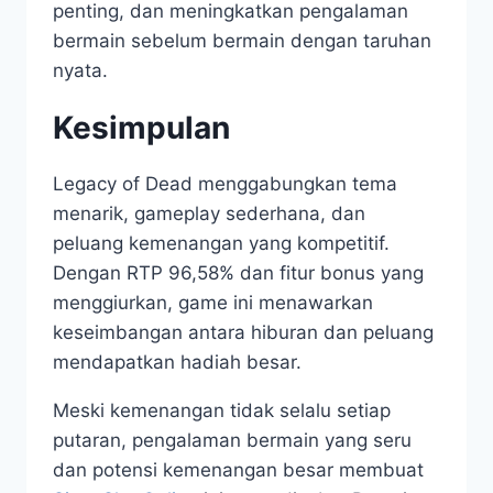
penting, dan meningkatkan pengalaman
bermain sebelum bermain dengan taruhan
nyata.
Kesimpulan
Legacy of Dead menggabungkan tema
menarik, gameplay sederhana, dan
peluang kemenangan yang kompetitif.
Dengan RTP 96,58% dan fitur bonus yang
menggiurkan, game ini menawarkan
keseimbangan antara hiburan dan peluang
mendapatkan hadiah besar.
Meski kemenangan tidak selalu setiap
putaran, pengalaman bermain yang seru
dan potensi kemenangan besar membuat