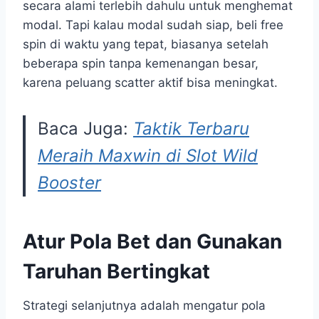
secara alami terlebih dahulu untuk menghemat
modal. Tapi kalau modal sudah siap, beli free
spin di waktu yang tepat, biasanya setelah
beberapa spin tanpa kemenangan besar,
karena peluang scatter aktif bisa meningkat.
Baca Juga:
Taktik Terbaru
Meraih Maxwin di Slot Wild
Booster
Atur Pola Bet dan Gunakan
Taruhan Bertingkat
Strategi selanjutnya adalah mengatur pola