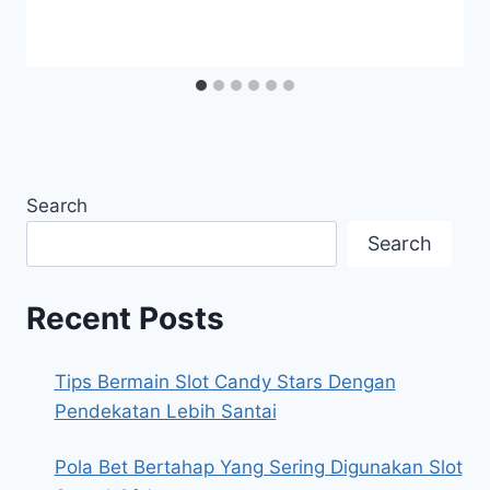
Search
Search
Recent Posts
Tips Bermain Slot Candy Stars Dengan
Pendekatan Lebih Santai
Pola Bet Bertahap Yang Sering Digunakan Slot