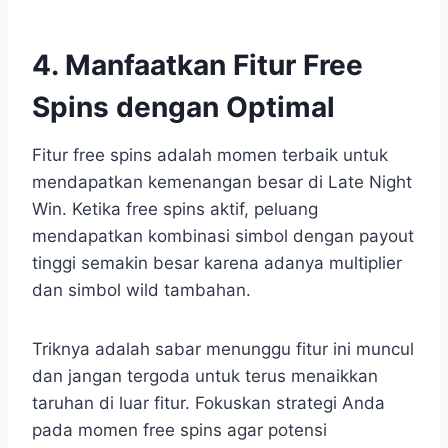
4. Manfaatkan Fitur Free
Spins dengan Optimal
Fitur free spins adalah momen terbaik untuk
mendapatkan kemenangan besar di Late Night
Win. Ketika free spins aktif, peluang
mendapatkan kombinasi simbol dengan payout
tinggi semakin besar karena adanya multiplier
dan simbol wild tambahan.
Triknya adalah sabar menunggu fitur ini muncul
dan jangan tergoda untuk terus menaikkan
taruhan di luar fitur. Fokuskan strategi Anda
pada momen free spins agar potensi