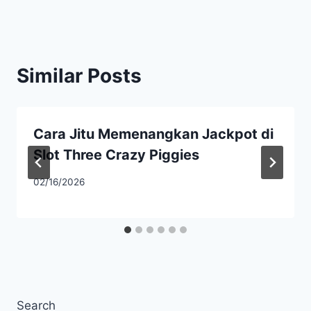
Similar Posts
Cara Jitu Memenangkan Jackpot di
Slot Three Crazy Piggies
02/16/2026
Search