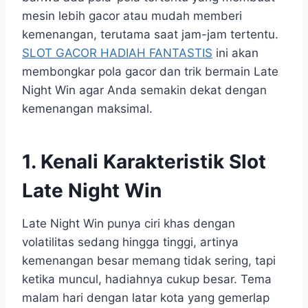
mesin lebih gacor atau mudah memberi
kemenangan, terutama saat jam-jam tertentu.
SLOT GACOR HADIAH FANTASTIS
ini akan
membongkar pola gacor dan trik bermain Late
Night Win agar Anda semakin dekat dengan
kemenangan maksimal.
1. Kenali Karakteristik Slot
Late Night Win
Late Night Win punya ciri khas dengan
volatilitas sedang hingga tinggi, artinya
kemenangan besar memang tidak sering, tapi
ketika muncul, hadiahnya cukup besar. Tema
malam hari dengan latar kota yang gemerlap