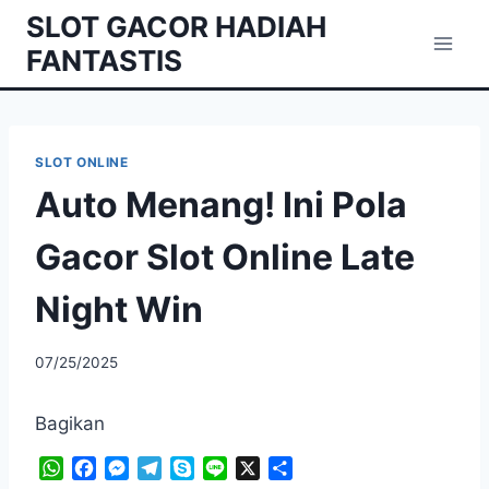
Skip
SLOT GACOR HADIAH
to
FANTASTIS
content
SLOT ONLINE
Auto Menang! Ini Pola
Gacor Slot Online Late
Night Win
07/25/2025
Bagikan
W
F
M
T
S
L
X
S