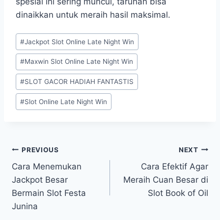
spesial ini sering muncul, taruhan bisa
dinaikkan untuk meraih hasil maksimal.
Post
#
Jackpot Slot Online Late Night Win
Tags:
#
Maxwin Slot Online Late Night Win
#
SLOT GACOR HADIAH FANTASTIS
#
Slot Online Late Night Win
Post
PREVIOUS
NEXT
Cara Menemukan
Cara Efektif Agar
navigation
Jackpot Besar
Meraih Cuan Besar di
Bermain Slot Festa
Slot Book of Oil
Junina