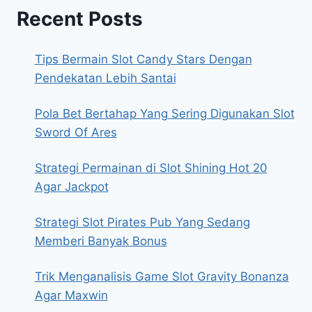
Recent Posts
Tips Bermain Slot Candy Stars Dengan
Pendekatan Lebih Santai
Pola Bet Bertahap Yang Sering Digunakan Slot
Sword Of Ares
Strategi Permainan di Slot Shining Hot 20
Agar Jackpot
Strategi Slot Pirates Pub Yang Sedang
Memberi Banyak Bonus
Trik Menganalisis Game Slot Gravity Bonanza
Agar Maxwin