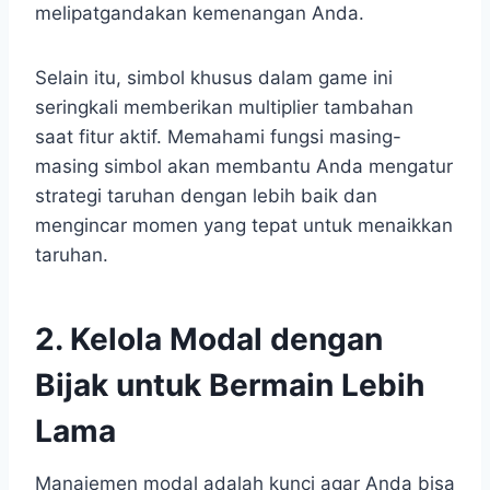
melipatgandakan kemenangan Anda.
Selain itu, simbol khusus dalam game ini
seringkali memberikan multiplier tambahan
saat fitur aktif. Memahami fungsi masing-
masing simbol akan membantu Anda mengatur
strategi taruhan dengan lebih baik dan
mengincar momen yang tepat untuk menaikkan
taruhan.
2. Kelola Modal dengan
Bijak untuk Bermain Lebih
Lama
Manajemen modal adalah kunci agar Anda bisa