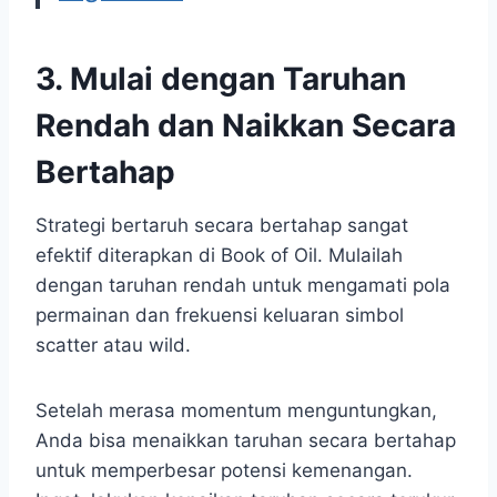
3. Mulai dengan Taruhan
Rendah dan Naikkan Secara
Bertahap
Strategi bertaruh secara bertahap sangat
efektif diterapkan di Book of Oil. Mulailah
dengan taruhan rendah untuk mengamati pola
permainan dan frekuensi keluaran simbol
scatter atau wild.
Setelah merasa momentum menguntungkan,
Anda bisa menaikkan taruhan secara bertahap
untuk memperbesar potensi kemenangan.