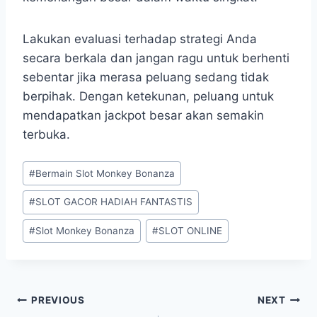
Lakukan evaluasi terhadap strategi Anda
secara berkala dan jangan ragu untuk berhenti
sebentar jika merasa peluang sedang tidak
berpihak. Dengan ketekunan, peluang untuk
mendapatkan jackpot besar akan semakin
terbuka.
Post
#
Bermain Slot Monkey Bonanza
Tags:
#
SLOT GACOR HADIAH FANTASTIS
#
Slot Monkey Bonanza
#
SLOT ONLINE
Post
PREVIOUS
NEXT