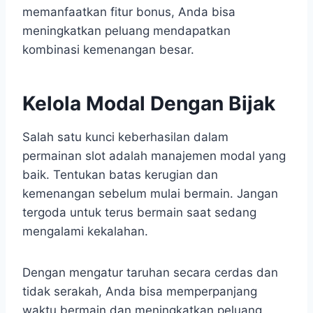
memanfaatkan fitur bonus, Anda bisa
meningkatkan peluang mendapatkan
kombinasi kemenangan besar.
Kelola Modal Dengan Bijak
Salah satu kunci keberhasilan dalam
permainan slot adalah manajemen modal yang
baik. Tentukan batas kerugian dan
kemenangan sebelum mulai bermain. Jangan
tergoda untuk terus bermain saat sedang
mengalami kekalahan.
Dengan mengatur taruhan secara cerdas dan
tidak serakah, Anda bisa memperpanjang
waktu bermain dan meningkatkan peluang