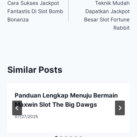
Cara Sukses Jackpot
Teknik Mudah
navigation
Fantastis Di Slot Bomb
Dapatkan Jackpot
Bonanza
Besar Slot Fortune
Rabbit
Similar Posts
Panduan Lengkap Menuju Bermain
Maxwin Slot The Big Dawgs
07/27/2025