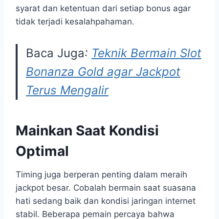
syarat dan ketentuan dari setiap bonus agar
tidak terjadi kesalahpahaman.
Baca Juga
:
Teknik Bermain Slot
Bonanza Gold agar Jackpot
Terus Mengalir
Mainkan Saat Kondisi
Optimal
Timing juga berperan penting dalam meraih
jackpot besar. Cobalah bermain saat suasana
hati sedang baik dan kondisi jaringan internet
stabil. Beberapa pemain percaya bahwa