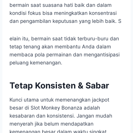
bermain saat suasana hati baik dan dalam
kondisi fokus bisa meningkatkan konsentrasi
dan pengambilan keputusan yang lebih baik. S
elain itu, bermain saat tidak terburu-buru dan
tetap tenang akan membantu Anda dalam
membaca pola permainan dan mengantisipasi
peluang kemenangan.
Tetap Konsisten & Sabar
Kunci utama untuk memenangkan jackpot
besar di Slot Monkey Bonanza adalah
kesabaran dan konsistensi. Jangan mudah
menyerah jika belum mendapatkan
kemenangan besar dalam waktu singkat.