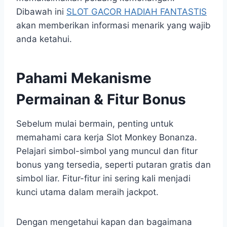
Dibawah ini
SLOT GACOR HADIAH FANTASTIS
akan memberikan informasi menarik yang wajib
anda ketahui.
Pahami Mekanisme
Permainan & Fitur Bonus
Sebelum mulai bermain, penting untuk
memahami cara kerja Slot Monkey Bonanza.
Pelajari simbol-simbol yang muncul dan fitur
bonus yang tersedia, seperti putaran gratis dan
simbol liar. Fitur-fitur ini sering kali menjadi
kunci utama dalam meraih jackpot.
Dengan mengetahui kapan dan bagaimana