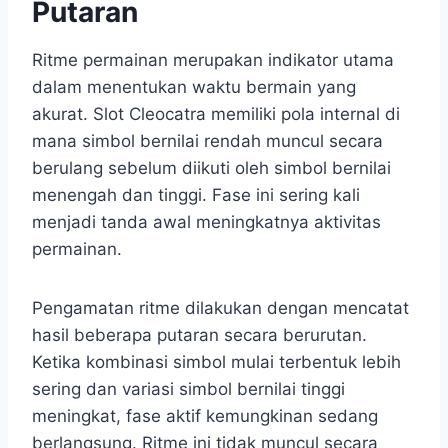
Putaran
Ritme permainan merupakan indikator utama
dalam menentukan waktu bermain yang
akurat. Slot Cleocatra memiliki pola internal di
mana simbol bernilai rendah muncul secara
berulang sebelum diikuti oleh simbol bernilai
menengah dan tinggi. Fase ini sering kali
menjadi tanda awal meningkatnya aktivitas
permainan.
Pengamatan ritme dilakukan dengan mencatat
hasil beberapa putaran secara berurutan.
Ketika kombinasi simbol mulai terbentuk lebih
sering dan variasi simbol bernilai tinggi
meningkat, fase aktif kemungkinan sedang
berlangsung. Ritme ini tidak muncul secara