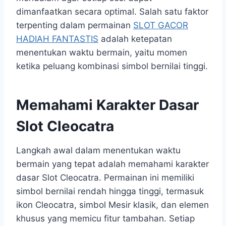
dimanfaatkan secara optimal. Salah satu faktor
terpenting dalam permainan
SLOT GACOR
HADIAH FANTASTIS
adalah ketepatan
menentukan waktu bermain, yaitu momen
ketika peluang kombinasi simbol bernilai tinggi.
Memahami Karakter Dasar
Slot Cleocatra
Langkah awal dalam menentukan waktu
bermain yang tepat adalah memahami karakter
dasar Slot Cleocatra. Permainan ini memiliki
simbol bernilai rendah hingga tinggi, termasuk
ikon Cleocatra, simbol Mesir klasik, dan elemen
khusus yang memicu fitur tambahan. Setiap