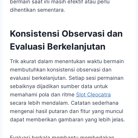
bermain saat ini masih efektif atau perlu
dihentikan sementara.
Konsistensi Observasi dan
Evaluasi Berkelanjutan
Trik akurat dalam menentukan waktu bermain
membutuhkan konsistensi observasi dan
evaluasi berkelanjutan. Setiap sesi permainan
sebaiknya dijadikan sumber data untuk
memahami pola dan ritme
Slot Cleocatra
secara lebih mendalam. Catatan sederhana
mengenai hasil putaran dan fitur yang muncul
dapat memberikan gambaran yang lebih jelas.
Evaluasi berkala membantu membedakan