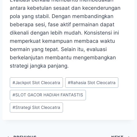
antara kebetulan sesaat dan kecenderungan
pola yang stabil. Dengan membandingkan
beberapa sesi, fase aktif permainan dapat
dikenali dengan lebih mudah. Konsistensi ini
memperkuat kemampuan membaca waktu
bermain yang tepat. Selain itu, evaluasi
berkelanjutan membantu mengembangkan
strategi jangka panjang.
Post
#
Jackpot Slot Cleocatra
#
Rahasia Slot Cleocatra
Tags:
#
SLOT GACOR HADIAH FANTASTIS
#
Strategi Slot Cleocatra