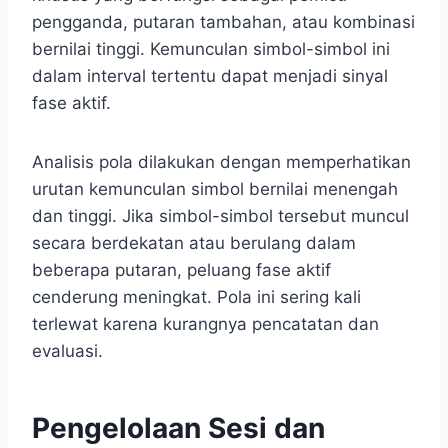
pengganda, putaran tambahan, atau kombinasi
bernilai tinggi. Kemunculan simbol-simbol ini
dalam interval tertentu dapat menjadi sinyal
fase aktif.
Analisis pola dilakukan dengan memperhatikan
urutan kemunculan simbol bernilai menengah
dan tinggi. Jika simbol-simbol tersebut muncul
secara berdekatan atau berulang dalam
beberapa putaran, peluang fase aktif
cenderung meningkat. Pola ini sering kali
terlewat karena kurangnya pencatatan dan
evaluasi.
Pengelolaan Sesi dan